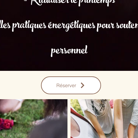
-Ritualiser le printemps
les pratiques énergétiques pour sout
personnel
Réserver