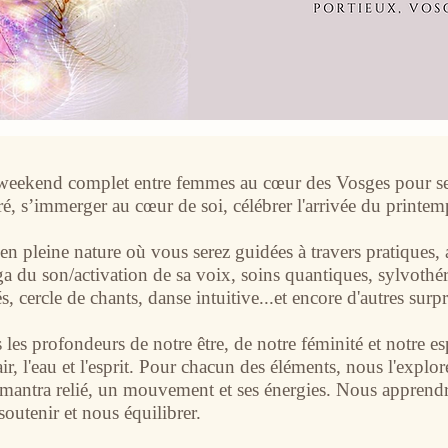
weekend complet entre femmes au cœur des Vosges pour se 
ré, s’immerger au cœur de soi, célébrer l'arrivée du printem
n pleine nature où vous serez guidées à travers pratiques, a
ga du son/activation de sa voix, soins quantiques, sylvothér
rés, cercle de chants, danse intuitive...et encore d'autres surpr
 les profondeurs de notre être, de notre féminité et notre es
l'air, l'eau et l'esprit. Pour chacun des éléments, nous l'expl
 mantra relié, un mouvement et ses énergies. Nous apprendr
outenir et nous équilibrer.