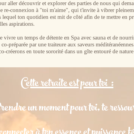
pour aller découvrir et explorer des parties de nous qui dema
e re-connexion à "toi m'aime", qui t'invite à vibrer pleineme
lequel ton quotidien est mit de côté afin de te mettre en pr
les aspirations.
e vivre un temps de détente en Spa avec sauna et de nourri
te co-préparée par une traiteure aux saveurs méditéranéen
o-créerons en toute sororité dans un gîte entouré de nature 
Cette retraite est pour toi :
endre un moment pour toi, te ressour
onnecter à ton essence et puissance f