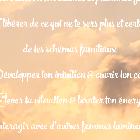
libérer de ce qui ne te sers plus ​et cer
de tes schémas familiaux
velopper ton intuition & ouvrir ton
c
Élever
ta vibration & booster ton énerg
teragir
avec d'autres femmes lumineu