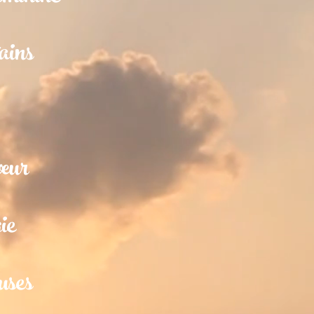
tains
œur
ie​
ses​