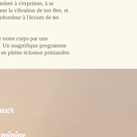
ndent à s'exprimer, à se
nt la vibration de ton être, et
ofondeur à l'écoute de tes
r notre corps par une
nes. Un magnifique programme
en pleine éclosion printanière.
cer​
éminine​