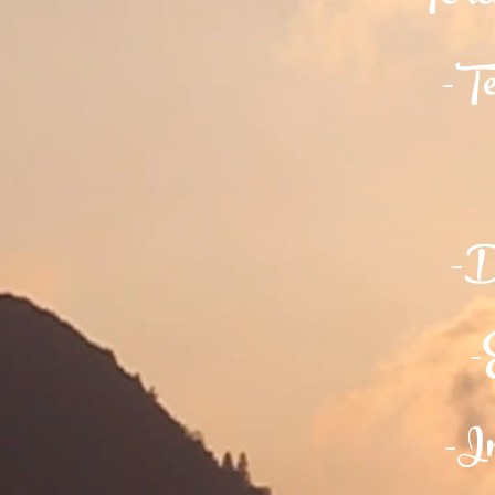
-Te 
-Dé
-
-In