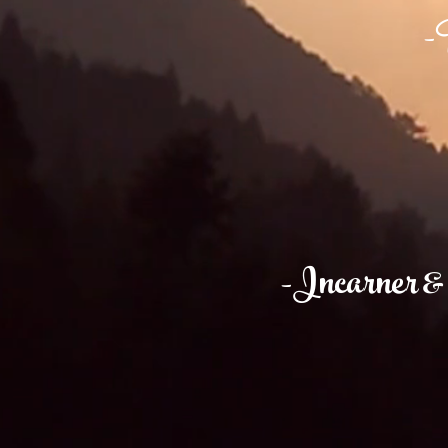
-P
-Incarner & an