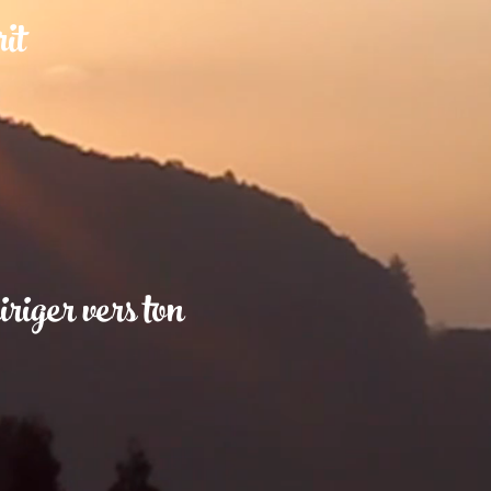
rit
iriger vers ton